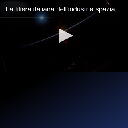
La filiera italiana dell'industria spaziale (2025)
0
seconds
of
1
minute,
8
seconds