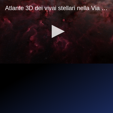
Atlante 3D dei vivai stellari nella Via Lattea
0
seconds
of
1
minute,
51
seconds