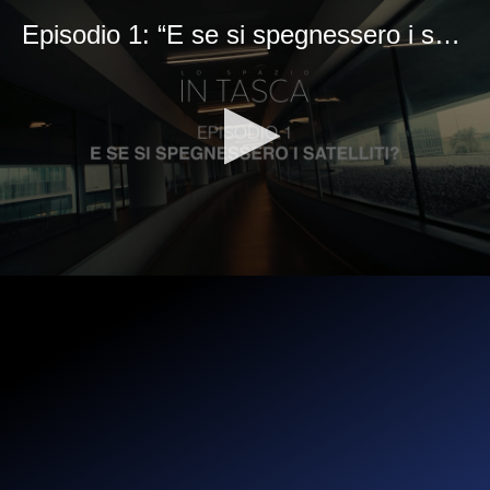
Episodio 1: “E se si spegnessero i satelliti?”
0
seconds
of
1
minute,
52
seconds