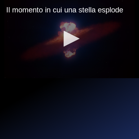
Il momento in cui una stella esplode
0
seconds
of
2
minutes,
16
seconds