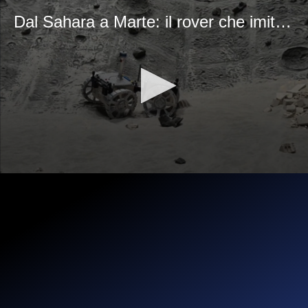
Dal Sahara a Marte: il rover che imita la natura
0
seconds
of
2
minutes,
7
seconds