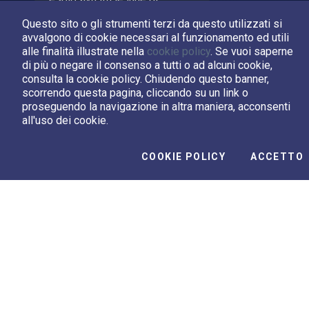
Saturno, svelando oceani
Questo sito o gli strumenti terzi da questo utilizzati si
ghiacciati sotto la superficie
avvalgono di cookie necessari al funzionamento ed utili
che potrebbero aver
alle finalità illustrate nella
cookie policy
. Se vuoi saperne
sviluppato forme di vita
di più o negare il consenso a tutti o ad alcuni cookie,
consulta la cookie policy. Chiudendo questo banner,
scorrendo questa pagina, cliccando su un link o
proseguendo la navigazione in altra maniera, acconsenti
all'uso dei cookie.
Video Correlati
I
COOKIE POLICY
ACCETTO
Le più belle immagini dal
viaggio attorno alla Luna...
00:03:06
Play