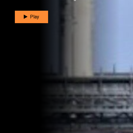
dalla base di Wenchang, il
primo stadio è atterrato
all'interno di una struttura a
Play
rete install