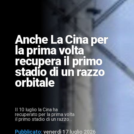
Anche La Cina per
la prima volta
recupera il primo
stadio di un razzo
orbitale
Il 10 luglio la Cina ha
recuperato per la prima volta
il primo stadio di un razzo
orbitale durante il volo
inaugurale del Long March
Pubblicato:
venerdì 17 luglio 2026
10B. 8 minuti dopo il decollo