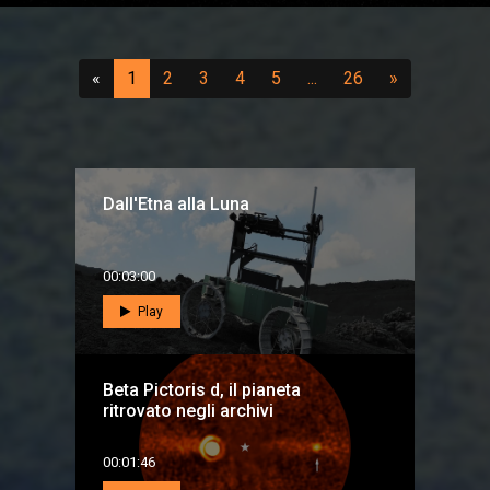
Precedente
(attuale)
(vai a pagina 2)
(vai a pagina 3)
(vai a pagina 4)
(vai a pagina 5)
...
(vai a pagina 26)
Successivo
«
1
2
3
4
5
...
26
»
Dall'Etna alla Luna
00:03:00
Play
Beta Pictoris d, il pianeta
ritrovato negli archivi
00:01:46