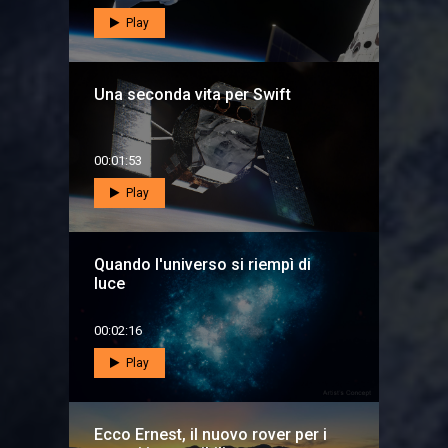
Play
Una seconda vita per Swift
00:01:53
Play
Quando l'universo si riempì di
luce
00:02:16
Play
Ecco Ernest, il nuovo rover per i