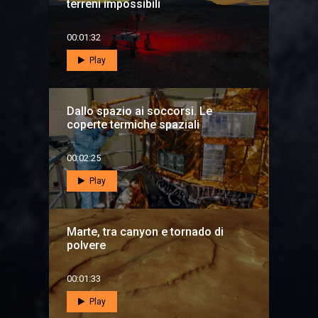
terreni impossibili
00:01:32
Play
Dallo spazio ai soccorsi. Le
coperte termiche spaziali
00:02:25
Play
Marte, tra canyon e tornado di
polvere
00:01:33
Play