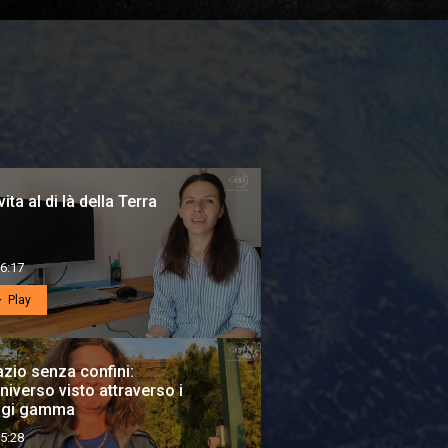
vita al di là della Terra
6:17
Play
zio senza confini:
niverso visto attraverso i
ggi gamma
5:28