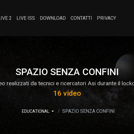
LIVE 2
LIVE ISS
DOWNLOAD
CONTATTI
PRIVACY
SPAZIO SENZA CONFINI
deo realizzati da tecnici e ricercatori Asi durante il loc
16 video
SPAZIO SENZA CONFINI
EDUCATIONAL