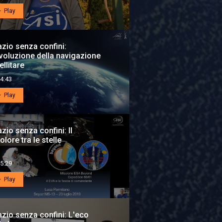
Play
zio senza confini:
voluzione della navigazione
ellitare
4:43
Play
zio senza confini: Il
colore tra le stelle
5:29
Play
zio senza confini: L'eco