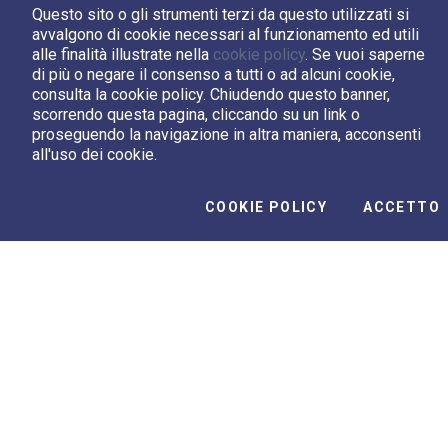
picchi ombrosi e pianure
Questo sito o gli strumenti terzi da questo utilizzati si
avvalgono di cookie necessari al funzionamento ed utili
ghiacciate dal lontano mini
alle finalità illustrate nella
cookie policy
. Se vuoi saperne
mondo Plutone
di più o negare il consenso a tutti o ad alcuni cookie,
consulta la cookie policy. Chiudendo questo banner,
scorrendo questa pagina, cliccando su un link o
proseguendo la navigazione in altra maniera, acconsenti
all'uso dei cookie.
Video Correlati
I
COOKIE POLICY
ACCETTO
te
Pulsar - Saturno, l'antiquario
Da
del sistema solare
Si
00:07:36
00:
Play