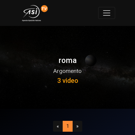
roma
Argomento
3 video
Precedente
(attuale)
Successivo
«
1
»