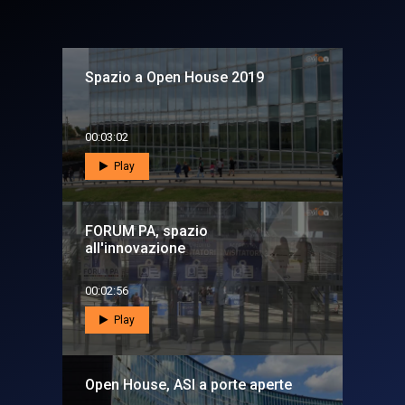
Spazio a Open House 2019
00:03:02
Play
FORUM PA, spazio
all'innovazione
00:02:56
Play
Open House, ASI a porte aperte