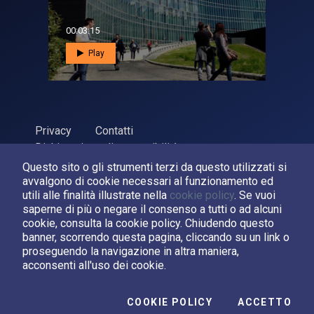
00:03:15
Play
Privacy
Contatti
Dichiarazione di accessibilità
Questo sito o gli strumenti terzi da questo utilizzati si
ASI Agenzia Spaziale Italiana, 2026. P.Iva 03638121008
avvalgono di cookie necessari al funzionamento ed
Sviluppato da
LPM
utili alle finalità illustrate nella
cookie policy
. Se vuoi
saperne di più o negare il consenso a tutti o ad alcuni
cookie, consulta la cookie policy. Chiudendo questo
Seguici su:
banner, scorrendo questa pagina, cliccando su un link o
proseguendo la navigazione in altra maniera,
Asi su Facebook
Asi su X
Canale Asi su YouTube
acconsenti all'uso dei cookie.
I C
COOKIE POLICY
ACCETTO