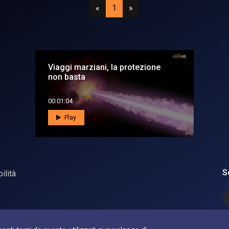
Precedente
(attuale)
Successivo
«
1
»
Viaggi marziani, la protezione
non basta
00:01:04
Play
S
ilità