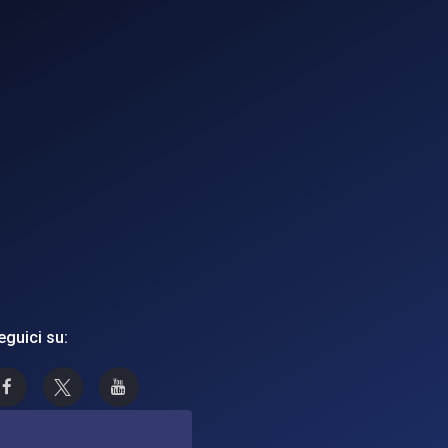
eguici su:
Asi su Facebook
Asi su X
Canale Asi su YouTube