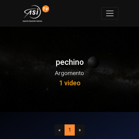
pechino
Argomento
1 video
Precedente
(attuale)
Successivo
«
1
»