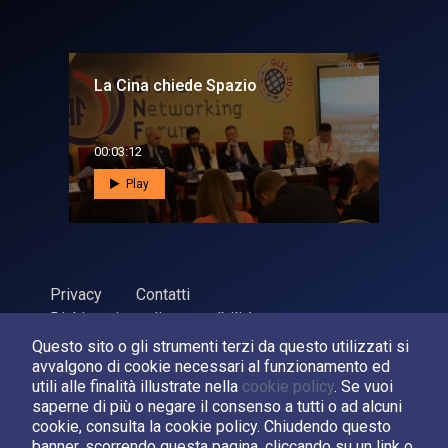
La Cina chiede Spazio
00:03:12
Play
Privacy
Contatti
Dichiarazione di accessibilità
Questo sito o gli strumenti terzi da questo utilizzati si
ASI Agenzia Spaziale Italiana, 2026. P.Iva 03638121008
avvalgono di cookie necessari al funzionamento ed
Sviluppato da
LPM
utili alle finalità illustrate nella
cookie policy
. Se vuoi
saperne di più o negare il consenso a tutti o ad alcuni
cookie, consulta la cookie policy. Chiudendo questo
Seguici su:
banner, scorrendo questa pagina, cliccando su un link o