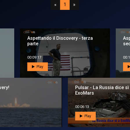
Precedente
(attuale)
Successivo
«
1
»
Aspettando il Discovery - terza
Asp
parte
se
00:09:17
00:1
Play
very!
Pulsar - La Russia dice sì
ExoMars
00:06:13
Play