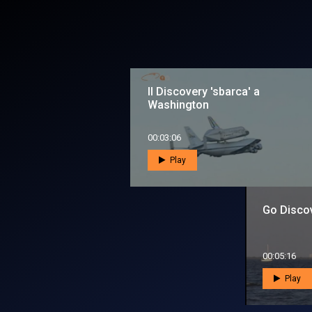
Il Discovery 'sbarca' a
Washington
00:03:06
Play
Go Disco
00:05:16
Play