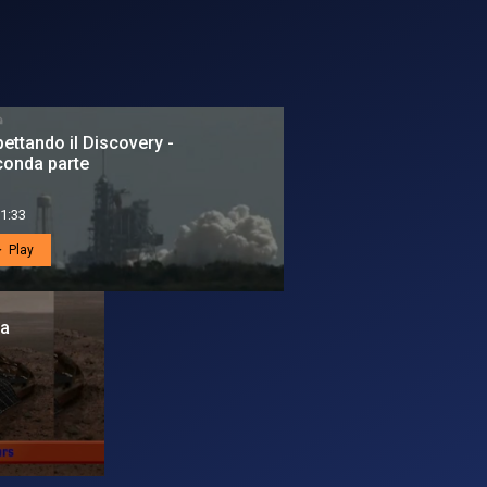
ettando il Discovery -
conda parte
1:33
Play
 a