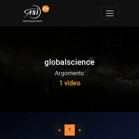
globalscience
Argomento
1 video
Precedente
(attuale)
Successivo
«
1
»