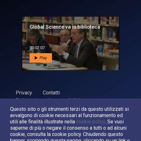
Global Science va in biblioteca
00:02:07
Play
Privacy
Contatti
Dichiarazione di accessibilità
Questo sito o gli strumenti terzi da questo utilizzati si
ASI Agenzia Spaziale Italiana, 2026. P.Iva 03638121008
avvalgono di cookie necessari al funzionamento ed
Sviluppato da
LPM
utili alle finalità illustrate nella
cookie policy
. Se vuoi
saperne di più o negare il consenso a tutti o ad alcuni
cookie, consulta la cookie policy. Chiudendo questo
Seguici su:
banner, scorrendo questa pagina, cliccando su un link o