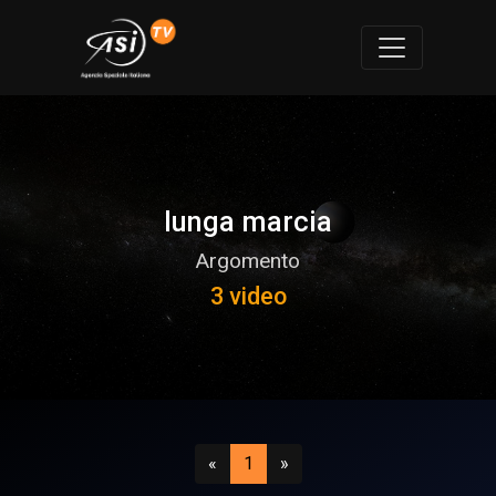
lunga marcia
Argomento
3 video
Precedente
(attuale)
Successivo
«
1
»