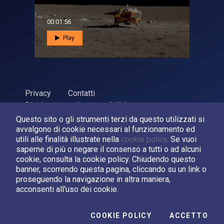
00:01:56
Play
Privacy
Contatti
Dichiarazione di accessibilità
Questo sito o gli strumenti terzi da questo utilizzati si
ASI Agenzia Spaziale Italiana, 2026. P.Iva 03638121008
avvalgono di cookie necessari al funzionamento ed
Sviluppato da
LPM
utili alle finalità illustrate nella
cookie policy
. Se vuoi
saperne di più o negare il consenso a tutti o ad alcuni
cookie, consulta la cookie policy. Chiudendo questo
Seguici su:
banner, scorrendo questa pagina, cliccando su un link o
proseguendo la navigazione in altra maniera,
Asi su Facebook
Asi su X
Canale Asi su YouTube
acconsenti all'uso dei cookie.
I C
COOKIE POLICY
ACCETTO