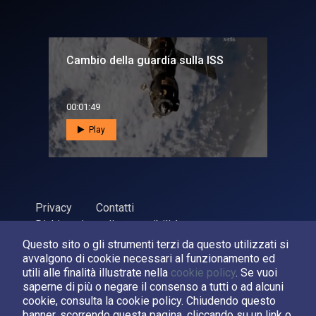
Cambio della guardia sulla ISS
00:01:49
Play
Privacy
Contatti
Dichiarazione di accessibilità
Questo sito o gli strumenti terzi da questo utilizzati si
ASI Agenzia Spaziale Italiana, 2026. P.Iva 03638121008
avvalgono di cookie necessari al funzionamento ed
Sviluppato da
LPM
utili alle finalità illustrate nella
cookie policy
. Se vuoi
saperne di più o negare il consenso a tutti o ad alcuni
cookie, consulta la cookie policy. Chiudendo questo
Seguici su:
banner, scorrendo questa pagina, cliccando su un link o