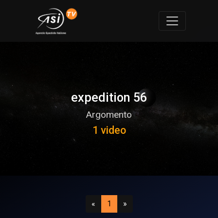
expedition 56
Argomento
1 video
Precedente
(attuale)
Successivo
«
1
»