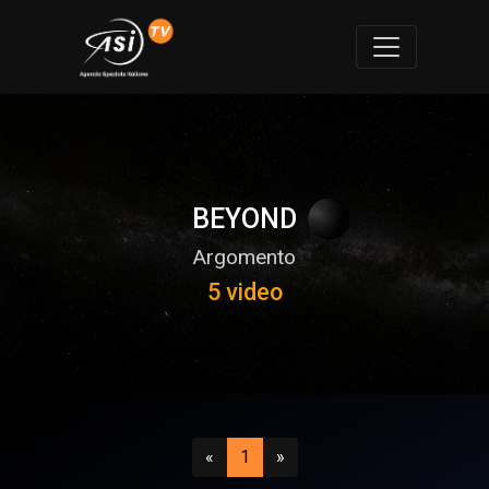
BEYOND
Argomento
5 video
Precedente
(attuale)
Successivo
«
1
»