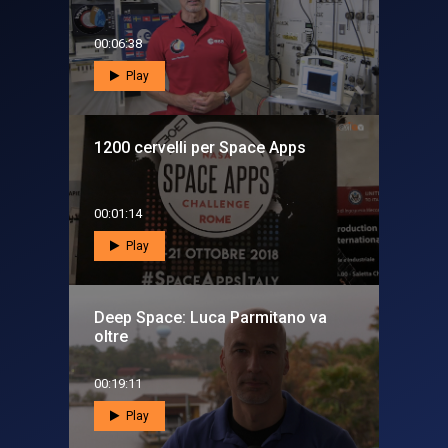
00:06:38
Play
1200 cervelli per Space Apps
00:01:14
Play
Deep Space: Luca Parmitano va
oltre
00:19:11
Play