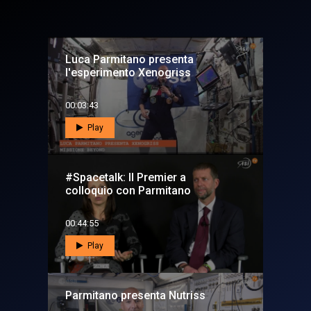
Luca Parmitano presenta
l'esperimento Xenogriss
00:03:43
Play
#Spacetalk: Il Premier a
colloquio con Parmitano
00:44:55
Play
Parmitano presenta Nutriss