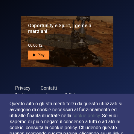
Opportunity e Spirit, i gemelli
marziani
00:06:12
Play
Privacy
Contatti
Dichiarazione di accessibilità
Questo sito o gli strumenti terzi da questo utilizzati si
ASI Agenzia Spaziale Italiana, 2026. P.Iva 03638121008
avvalgono di cookie necessari al funzionamento ed
Sviluppato da
LPM
utili alle finalità illustrate nella
cookie policy
. Se vuoi
saperne di più o negare il consenso a tutti o ad alcuni
cookie, consulta la cookie policy. Chiudendo questo
Seguici su:
banner, scorrendo questa pagina, cliccando su un link o