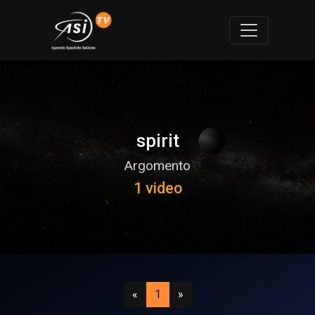
spirit
Argomento
1 video
Precedente
(attuale)
Successivo
«
1
»