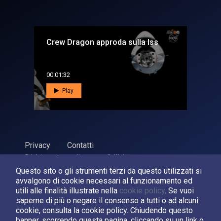
Crew Dragon approda sulla Iss
00:01:32
Play
Privacy
Contatti
Dichiarazione di accessibilità
Questo sito o gli strumenti terzi da questo utilizzati si
ASI Agenzia Spaziale Italiana, 2026. P.Iva 03638121008
avvalgono di cookie necessari al funzionamento ed
Sviluppato da
LPM
utili alle finalità illustrate nella
cookie policy
. Se vuoi
saperne di più o negare il consenso a tutti o ad alcuni
cookie, consulta la cookie policy. Chiudendo questo
Seguici su:
banner, scorrendo questa pagina, cliccando su un link o