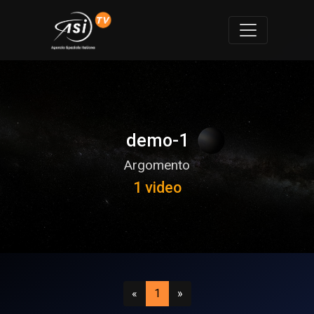
demo-1
Argomento
1 video
Precedente
(attuale)
Successivo
«
1
»