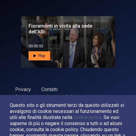
Fioramonti in visita alla sede
dell'ASI
00:00:55
Play
Privacy
Contatti
Dichiarazione di accessibilità
Questo sito o gli strumenti terzi da questo utilizzati si
ASI Agenzia Spaziale Italiana, 2026. P.Iva 03638121008
avvalgono di cookie necessari al funzionamento ed
Sviluppato da
LPM
utili alle finalità illustrate nella
cookie policy
. Se vuoi
saperne di più o negare il consenso a tutti o ad alcuni
cookie, consulta la cookie policy. Chiudendo questo
Seguici su:
banner, scorrendo questa pagina, cliccando su un link o