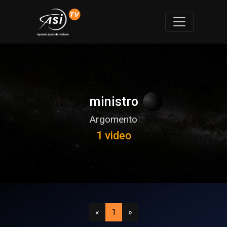
ministro
Argomento
1 video
Precedente
(attuale)
Successivo
«
1
»