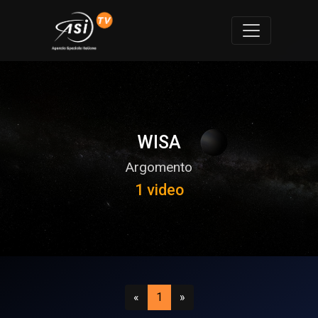
WISA
Argomento
1 video
Precedente
(attuale)
Successivo
«
1
»