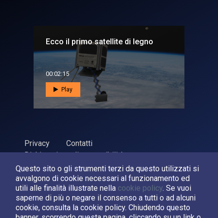
Ecco il primo satellite di legno
00:02:15
Play
Privacy
Contatti
Dichiarazione di accessibilità
Questo sito o gli strumenti terzi da questo utilizzati si
ASI Agenzia Spaziale Italiana, 2026. P.Iva 03638121008
avvalgono di cookie necessari al funzionamento ed
Sviluppato da
LPM
utili alle finalità illustrate nella
cookie policy
. Se vuoi
saperne di più o negare il consenso a tutti o ad alcuni
cookie, consulta la cookie policy. Chiudendo questo
Seguici su:
banner, scorrendo questa pagina, cliccando su un link o