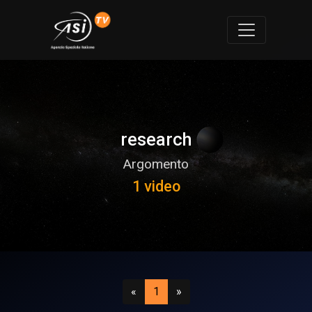
research
Argomento
1 video
Precedente
(attuale)
Successivo
«
1
»