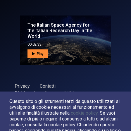
The Italian Space Agency for
the Italian Research Day in the
World
00:02:33
Play
Privacy
Contatti
Dichiarazione di accessibilità
Questo sito o gli strumenti terzi da questo utilizzati si
ASI Agenzia Spaziale Italiana, 2026. P.Iva 03638121008
avvalgono di cookie necessari al funzionamento ed
Sviluppato da
LPM
utili alle finalità illustrate nella
cookie policy
. Se vuoi
saperne di più o negare il consenso a tutti o ad alcuni
cookie, consulta la cookie policy. Chiudendo questo
Seguici su:
banner, scorrendo questa pagina, cliccando su un link o