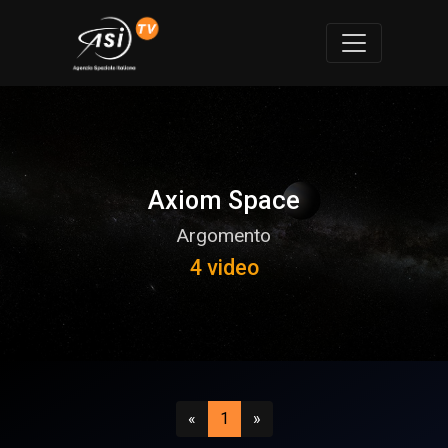
Axiom Space
Argomento
4 video
Precedente
(attuale)
Successivo
«
1
»