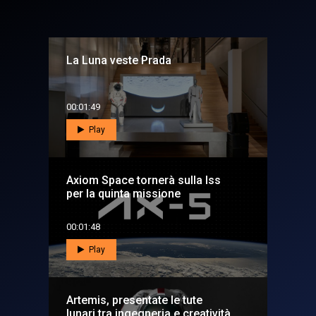
La Luna veste Prada
00:01:49
Play
Axiom Space tornerà sulla Iss
per la quinta missione
00:01:48
Play
Artemis, presentate le tute
lunari tra ingegneria e creatività