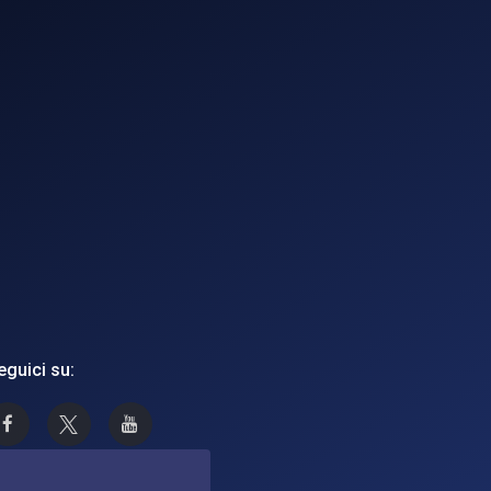
eguici su:
Asi su Facebook
Asi su X
Canale Asi su YouTube