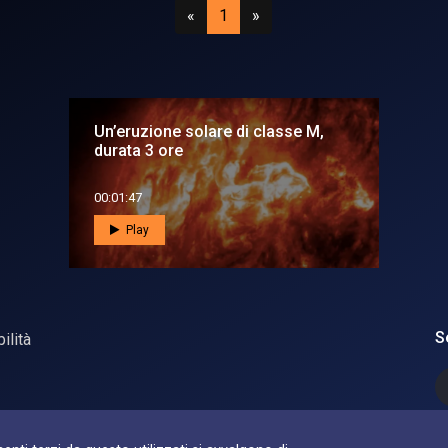
Precedente
(attuale)
Successivo
«
1
»
Un’eruzione solare di classe M,
durata 3 ore
00:01:47
Play
S
ilità