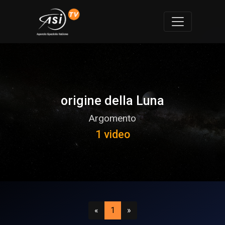
origine della Luna
Argomento
1 video
Precedente
(attuale)
Successivo
«
1
»