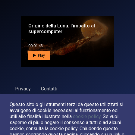
Origine della Luna: l’impatto al
supercomputer
00:01:43
Play
Privacy
Contatti
Dichiarazione di accessibilità
Questo sito o gli strumenti terzi da questo utilizzati si
ASI Agenzia Spaziale Italiana, 2026. P.Iva 03638121008
avvalgono di cookie necessari al funzionamento ed
Sviluppato da
LPM
utili alle finalità illustrate nella
cookie policy
. Se vuoi
saperne di più o negare il consenso a tutti o ad alcuni
cookie, consulta la cookie policy. Chiudendo questo
Seguici su:
banner, scorrendo questa pagina, cliccando su un link o