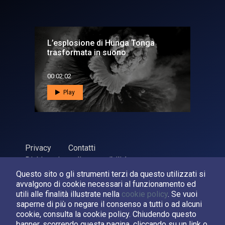
L’esplosione di Hunga Tonga
trasformata in suono
00:02:02
Play
Privacy
Contatti
Dichiarazione di accessibilità
Questo sito o gli strumenti terzi da questo utilizzati si
ASI Agenzia Spaziale Italiana, 2026. P.Iva 03638121008
avvalgono di cookie necessari al funzionamento ed
Sviluppato da
LPM
utili alle finalità illustrate nella
cookie policy
. Se vuoi
saperne di più o negare il consenso a tutti o ad alcuni
cookie, consulta la cookie policy. Chiudendo questo
Seguici su:
banner, scorrendo questa pagina, cliccando su un link o