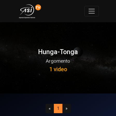
Hunga-Tonga
Argomento
1 video
Precedente
(attuale)
Successivo
«
1
»