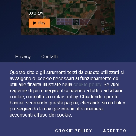
00:01:39
Play
Privacy
Contatti
Dichiarazione di accessibilità
Questo sito o gli strumenti terzi da questo utilizzati si
ASI Agenzia Spaziale Italiana, 2026. P.Iva 03638121008
avvalgono di cookie necessari al funzionamento ed
Sviluppato da
LPM
utili alle finalità illustrate nella
cookie policy
. Se vuoi
saperne di più o negare il consenso a tutti o ad alcuni
cookie, consulta la cookie policy. Chiudendo questo
Seguici su:
banner, scorrendo questa pagina, cliccando su un link o
proseguendo la navigazione in altra maniera,
Asi su Facebook
Asi su X
Canale Asi su YouTube
acconsenti all'uso dei cookie.
I C
COOKIE POLICY
ACCETTO