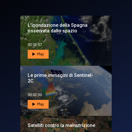
L’inondazione della Spagna
osservata dallo spazio
00:02:07
Play
Le prime immagini di Sentinel-
2C
00:02:30
Play
Satelliti contro la malnutrizione