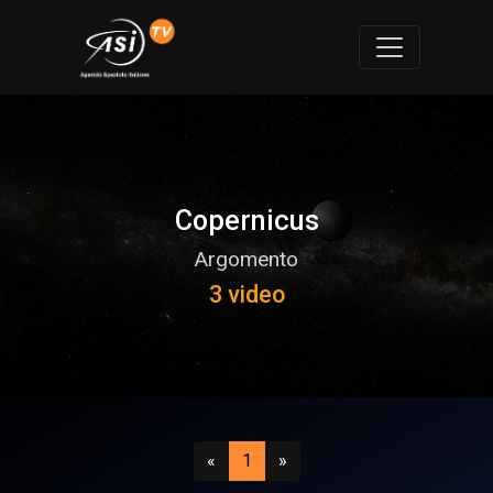
Copernicus
Argomento
3 video
Precedente
(attuale)
Successivo
«
1
»