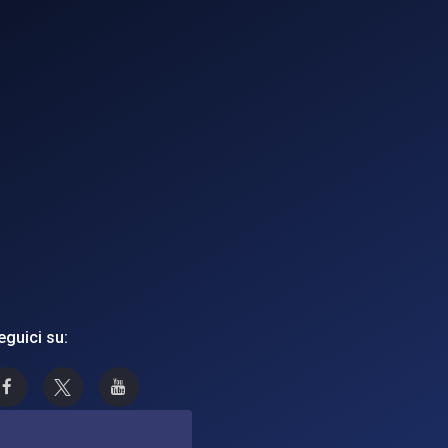
eguici su:
Asi su Facebook
Asi su X
Canale Asi su YouTube