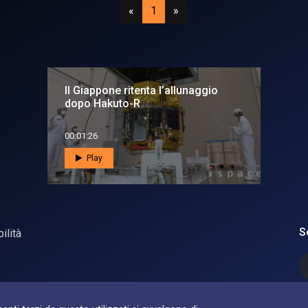
Precedente
(attuale)
Successivo
«
1
»
Il Giappone ritenta l’allunaggio
dopo Hakuto-R
00:01:26
Play
S
ilità