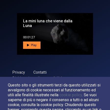
La mini luna che viene dalla
Luna
00:01:27
Play
Privacy
Contatti
Dichiarazione di accessibilità
Questo sito o gli strumenti terzi da questo utilizzati si
ASI Agenzia Spaziale Italiana, 2026. P.Iva 03638121008
avvalgono di cookie necessari al funzionamento ed
Sviluppato da
LPM
utili alle finalità illustrate nella
cookie policy
. Se vuoi
saperne di più o negare il consenso a tutti o ad alcuni
cookie, consulta la cookie policy. Chiudendo questo
Seguici su:
banner, scorrendo questa pagina, cliccando su un link o