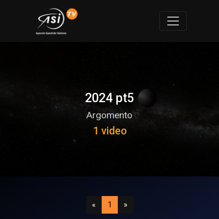
2024 pt5
Argomento
1 video
Precedente
(attuale)
Successivo
«
1
»