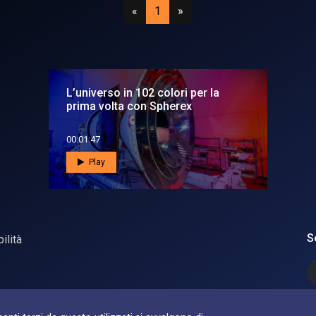
Precedente
(attuale)
Successivo
«
1
»
L’universo in 102 colori per la
prima volta con Spherex
00:01:47
Play
S
ilità