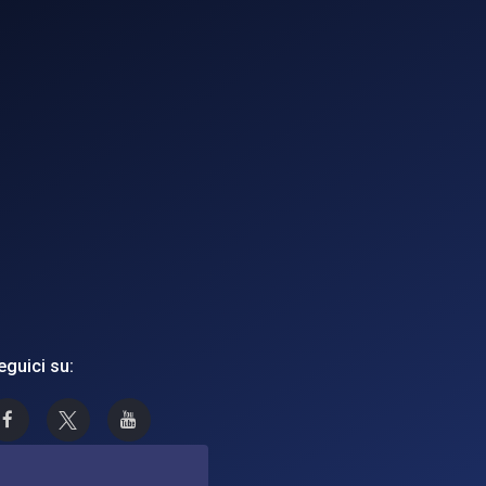
eguici su:
Asi su Facebook
Asi su X
Canale Asi su YouTube