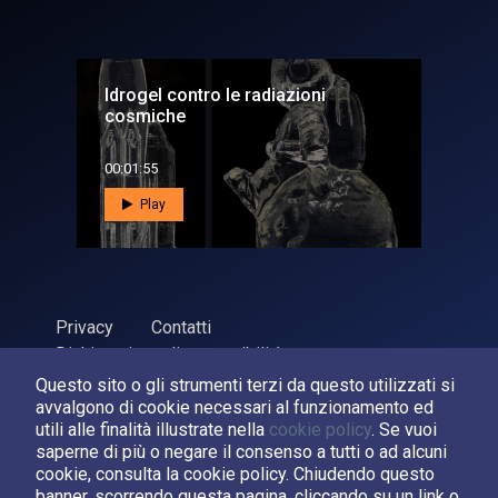
Idrogel contro le radiazioni
cosmiche
00:01:55
Play
Privacy
Contatti
Dichiarazione di accessibilità
Questo sito o gli strumenti terzi da questo utilizzati si
ASI Agenzia Spaziale Italiana, 2026. P.Iva 03638121008
avvalgono di cookie necessari al funzionamento ed
Sviluppato da
LPM
utili alle finalità illustrate nella
cookie policy
. Se vuoi
saperne di più o negare il consenso a tutti o ad alcuni
cookie, consulta la cookie policy. Chiudendo questo
Seguici su:
banner, scorrendo questa pagina, cliccando su un link o