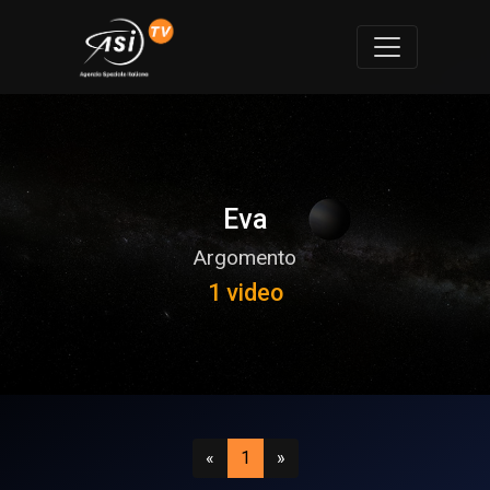
Eva
Argomento
1 video
Precedente
(attuale)
Successivo
«
1
»