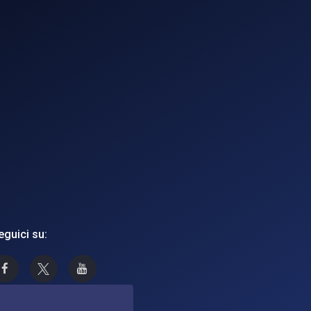
eguici su:
Asi su Facebook
Asi su X
Canale Asi su YouTube