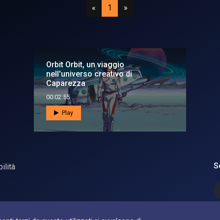
Precedente
(attuale)
Successivo
«
1
»
Orbit Orbit, un viaggio
nell'universo creativo di
Caparezza
00:02:55
Play
S
ilità