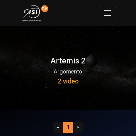
Artemis 2
Argomento
2 video
Precedente
(attuale)
Successivo
«
1
»