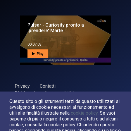
Pulsar - Curiosity pronto a
'prendere' Marte
00:07:03
Play
Privacy
Contatti
Dichiarazione di accessibilità
Questo sito o gli strumenti terzi da questo utilizzati si
ASI Agenzia Spaziale Italiana, 2026. P.Iva 03638121008
avvalgono di cookie necessari al funzionamento ed
Sviluppato da
LPM
utili alle finalità illustrate nella
cookie policy
. Se vuoi
saperne di più o negare il consenso a tutti o ad alcuni
cookie, consulta la cookie policy. Chiudendo questo
Seguici su:
banner, scorrendo questa pagina, cliccando su un link o