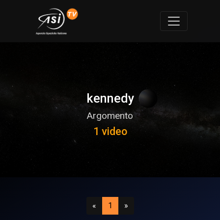
kennedy
Argomento
1 video
Precedente
(attuale)
Successivo
«
1
»