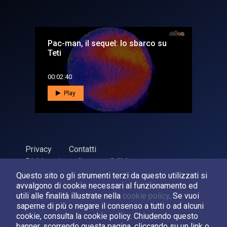
Pac-man, il sequel: lo sbarco su
Teti
00:02:40
Play
Privacy
Contatti
Dichiarazione di accessibilità
Questo sito o gli strumenti terzi da questo utilizzati si
ASI Agenzia Spaziale Italiana, 2026. P.Iva 03638121008
avvalgono di cookie necessari al funzionamento ed
Sviluppato da
LPM
utili alle finalità illustrate nella
cookie policy
. Se vuoi
saperne di più o negare il consenso a tutti o ad alcuni
cookie, consulta la cookie policy. Chiudendo questo
Seguici su:
banner, scorrendo questa pagina, cliccando su un link o