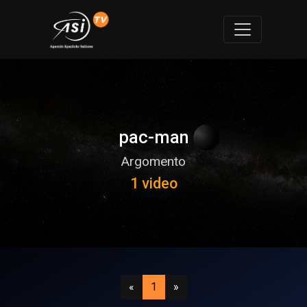
pac-man
Argomento
1 video
Precedente
(attuale)
Successivo
«
1
»