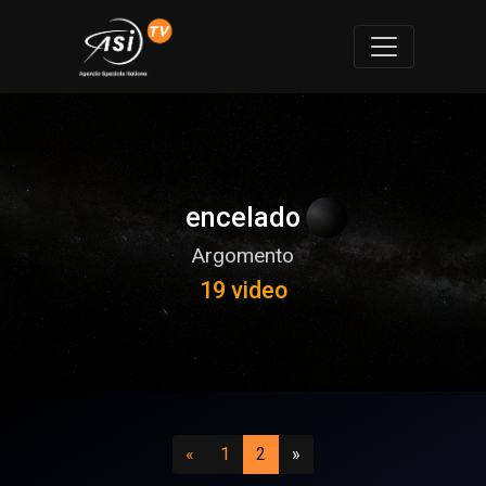
encelado
Argomento
19 video
Precedente
(vai a pagina 1)
(attuale)
Successivo
«
1
2
»