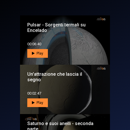
Pulsar - Sorgenti termali su
Encelado
00:06:40
Play
Un'attrazione che lascia il
segno
00:02:47
Play
Saturno e suoi anelli - seconda
parte