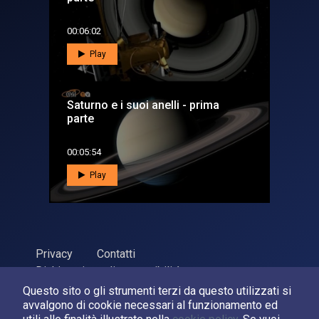
00:06:02
Play
Saturno e i suoi anelli - prima
parte
00:05:54
Play
Privacy
Contatti
Dichiarazione di accessibilità
Questo sito o gli strumenti terzi da questo utilizzati si
ASI Agenzia Spaziale Italiana, 2026. P.Iva 03638121008
avvalgono di cookie necessari al funzionamento ed
Sviluppato da
LPM