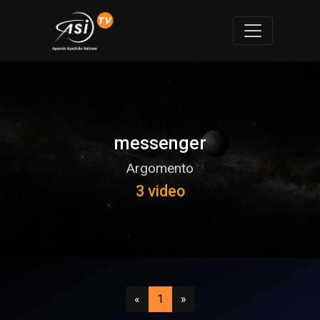
messenger
Argomento
3 video
Precedente
(attuale)
Successivo
«
1
»