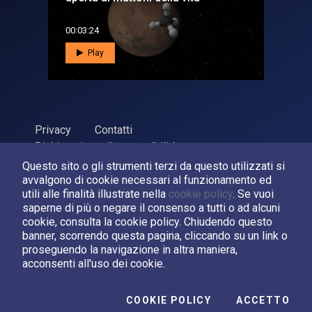
00:03:24
Play
Privacy
Contatti
Dichiarazione di accessibilità
Questo sito o gli strumenti terzi da questo utilizzati si
ASI Agenzia Spaziale Italiana, 2026. P.Iva 03638121008
avvalgono di cookie necessari al funzionamento ed
Sviluppato da
LPM
utili alle finalità illustrate nella
cookie policy
. Se vuoi
saperne di più o negare il consenso a tutti o ad alcuni
cookie, consulta la cookie policy. Chiudendo questo
Seguici su:
banner, scorrendo questa pagina, cliccando su un link o
proseguendo la navigazione in altra maniera,
Asi su Facebook
Asi su X
Canale Asi su YouTube
acconsenti all'uso dei cookie.
I C
COOKIE POLICY
ACCETTO