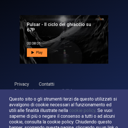
Pulsar - Il ciclo del ghiaccio su
67P
00:08:01
Play
Privacy
Contatti
Dichiarazione di accessibilità
Questo sito o gli strumenti terzi da questo utilizzati si
ASI Agenzia Spaziale Italiana, 2026. P.Iva 03638121008
avvalgono di cookie necessari al funzionamento ed
Sviluppato da
LPM
utili alle finalità illustrate nella
cookie policy
. Se vuoi
saperne di più o negare il consenso a tutti o ad alcuni
cookie, consulta la cookie policy. Chiudendo questo
Seguici su:
banner, scorrendo questa pagina, cliccando su un link o