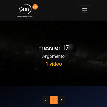
messier 17
Argomento
1 video
Precedente
(attuale)
Successivo
«
1
»