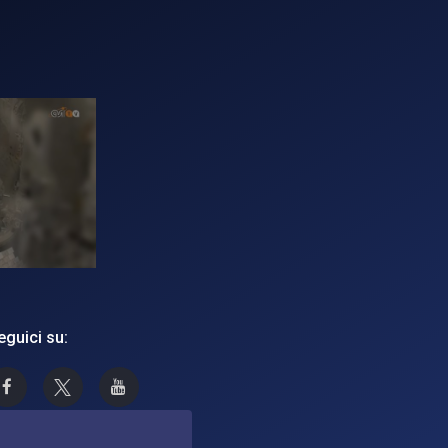
eguici su:
Asi su Facebook
Asi su X
Canale Asi su YouTube