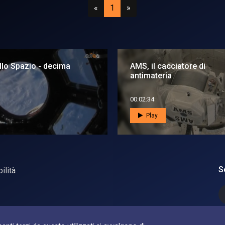
Precedente
(attuale)
Successivo
«
1
»
ello Spazio - decima
AMS, il cacciatore di
antimateria
00:02:34
Play
S
ilità