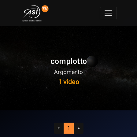
complotto
Argomento
1 video
Precedente
(attuale)
Successivo
«
1
»