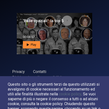
'Balle spaziali': la top 5
00:04:57
Play
Privacy
Contatti
Dichiarazione di accessibilità
Questo sito o gli strumenti terzi da questo utilizzati si
ASI Agenzia Spaziale Italiana, 2026. P.Iva 03638121008
avvalgono di cookie necessari al funzionamento ed
Sviluppato da
LPM
utili alle finalità illustrate nella
cookie policy
. Se vuoi
saperne di più o negare il consenso a tutti o ad alcuni
cookie, consulta la cookie policy. Chiudendo questo
Seguici su:
banner, scorrendo questa pagina, cliccando su un link o