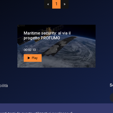
Precedente
(attuale)
Successivo
«
1
»
Maritime security: al via il
progetto PROFUMO
00:02:13
Play
S
ilità