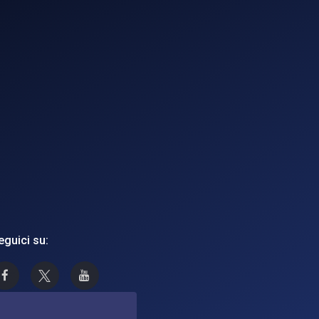
eguici su:
Asi su Facebook
Asi su X
Canale Asi su YouTube