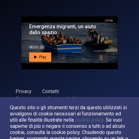
Emergenza migranti, un aiuto
dallo spazio
00:01:30
Play
Privacy
Contatti
Dichiarazione di accessibilità
Questo sito o gli strumenti terzi da questo utilizzati si
ASI Agenzia Spaziale Italiana, 2026. P.Iva 03638121008
avvalgono di cookie necessari al funzionamento ed
Sviluppato da
LPM
utili alle finalità illustrate nella
cookie policy
. Se vuoi
saperne di più o negare il consenso a tutti o ad alcuni
cookie, consulta la cookie policy. Chiudendo questo
Seguici su:
banner, scorrendo questa pagina, cliccando su un link o