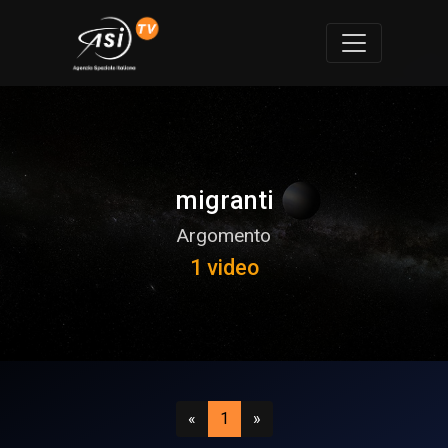
migranti
Argomento
1 video
Precedente
(attuale)
Successivo
«
1
»