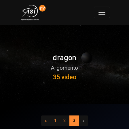
dragon
Argomento
35 video
Precedente
(vai a pagina 1)
(vai a pagina 2)
(attuale)
Successivo
«
1
2
3
»