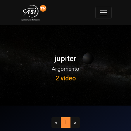
jupiter
Argomento
2 video
Precedente
(attuale)
Successivo
«
1
»