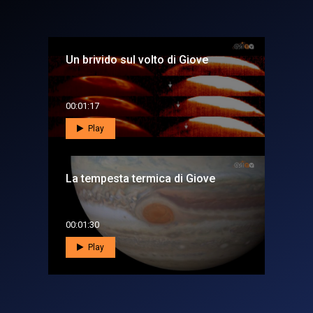
Un brivido sul volto di Giove
00:01:17
Play
La tempesta termica di Giove
00:01:30
Play