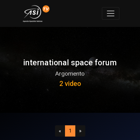
international space forum
Argomento
2 video
Precedente
(attuale)
Successivo
«
1
»