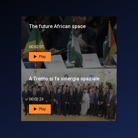
The future African space
00:02:01
Play
A Trento si fa sinergia spaziale
00:02:21
Play