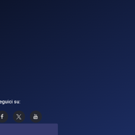
eguici su:
Asi su Facebook
Asi su X
Canale Asi su YouTube