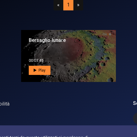
Precedente
(attuale)
Successivo
«
1
»
Bersaglio lunare
00:01:45
Play
S
ilità