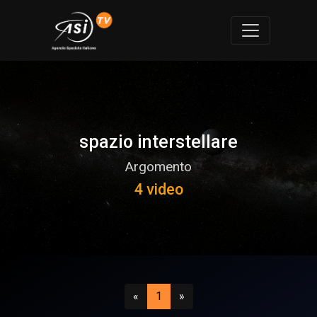
spazio interstellare
Argomento
4 video
Precedente
(attuale)
Successivo
«
1
»