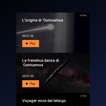
L’origine di 'Oumuamua
00:01:02
Play
La frenetica danza di
ʻOumuamua
00:01:53
Play
Voyager esce dal letargo