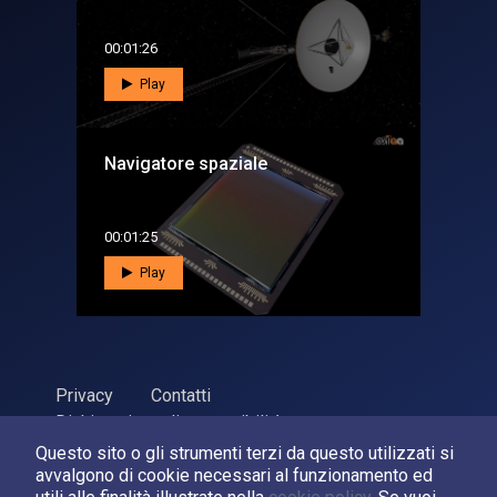
00:01:26
Play
Navigatore spaziale
00:01:25
Play
Privacy
Contatti
Dichiarazione di accessibilità
Questo sito o gli strumenti terzi da questo utilizzati si
ASI Agenzia Spaziale Italiana, 2026. P.Iva 03638121008
avvalgono di cookie necessari al funzionamento ed
Sviluppato da
LPM