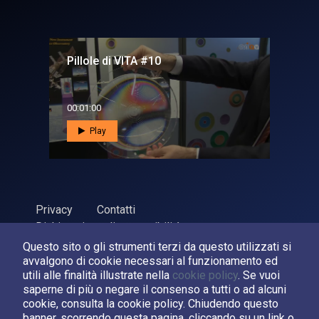
Pillole di VITA #10
00:01:00
Play
Privacy
Contatti
Dichiarazione di accessibilità
Questo sito o gli strumenti terzi da questo utilizzati si
ASI Agenzia Spaziale Italiana, 2026. P.Iva 03638121008
avvalgono di cookie necessari al funzionamento ed
Sviluppato da
LPM
utili alle finalità illustrate nella
cookie policy
. Se vuoi
saperne di più o negare il consenso a tutti o ad alcuni
cookie, consulta la cookie policy. Chiudendo questo
Seguici su:
banner, scorrendo questa pagina, cliccando su un link o