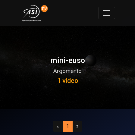
mini-euso
Argomento
1 video
Precedente
(attuale)
Successivo
«
1
»