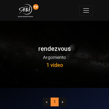
rendezvous
Argomento
1 video
Precedente
(attuale)
Successivo
«
1
»