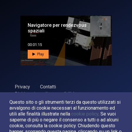
Navigatore per rendezvous
spaziali
00:01:15
Play
Privacy
Contatti
Dichiarazione di accessibilità
Questo sito o gli strumenti terzi da questo utilizzati si
ASI Agenzia Spaziale Italiana, 2026. P.Iva 03638121008
avvalgono di cookie necessari al funzionamento ed
Sviluppato da
LPM
utili alle finalità illustrate nella
cookie policy
. Se vuoi
saperne di più o negare il consenso a tutti o ad alcuni
cookie, consulta la cookie policy. Chiudendo questo
Seguici su:
banner, scorrendo questa pagina, cliccando su un link o